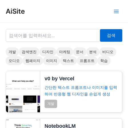
콘
AiSite
텐
Main
츠
로
Men
건
검색
너
뛰
기
개발
검색엔진
디자인
마케팅
문서
분석
비디오
오디오
웹페이지
이미지
텍스트
프롬프트
학습
v0 by Vercel
간단한 텍스트 프롬프트나 이미지를 입력
하여 반응형 웹 디자인을 손쉽게 생성
개발
NotebookLM