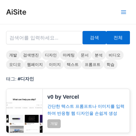
콘
AiSite
텐
Main
츠
로
Men
건
검색
전체
너
뛰
기
개발
검색엔진
디자인
마케팅
문서
분석
비디오
오디오
웹페이지
이미지
텍스트
프롬프트
학습
태그:
#디자인
v0 by Vercel
간단한 텍스트 프롬프트나 이미지를 입력
하여 반응형 웹 디자인을 손쉽게 생성
개발