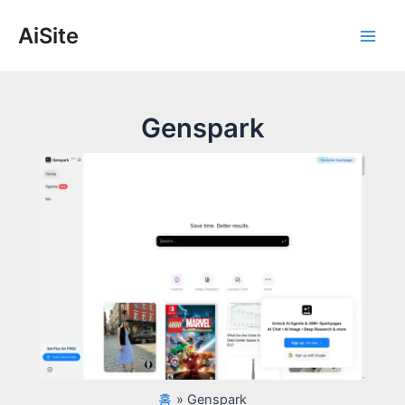
콘
AiSite
텐
Main
츠
로
Men
건
너
Genspark
뛰
기
홈
Genspark