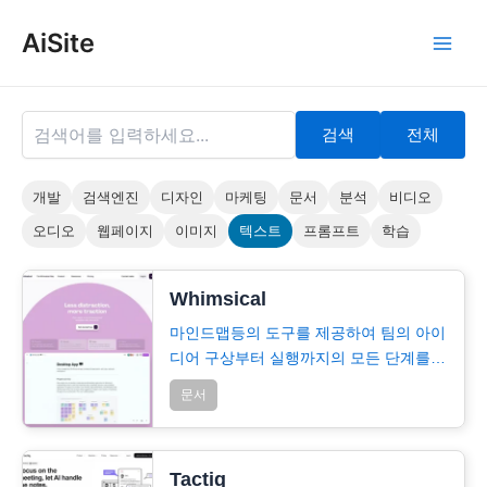
콘
AiSite
텐
Main
츠
로
Men
건
검색
전체
너
뛰
기
개발
검색엔진
디자인
마케팅
문서
분석
비디오
오디오
웹페이지
이미지
텍스트
프롬프트
학습
Whimsical
마인드맵등의 도구를 제공하여 팀의 아이
디어 구상부터 실행까지의 모든 단계를
하나의 통합된 작업 공간에서 처리할
문서
수…
Tactiq