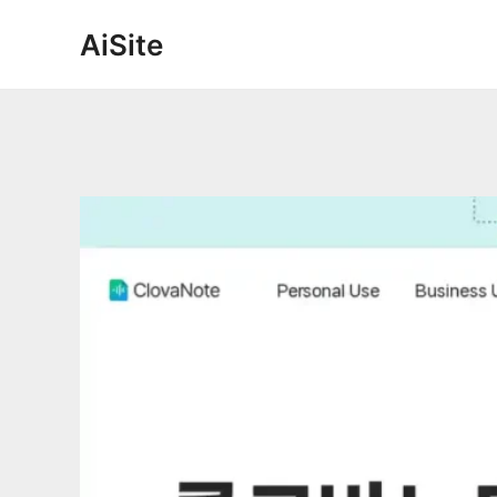
콘
AiSite
텐
츠
로
건
너
뛰
기